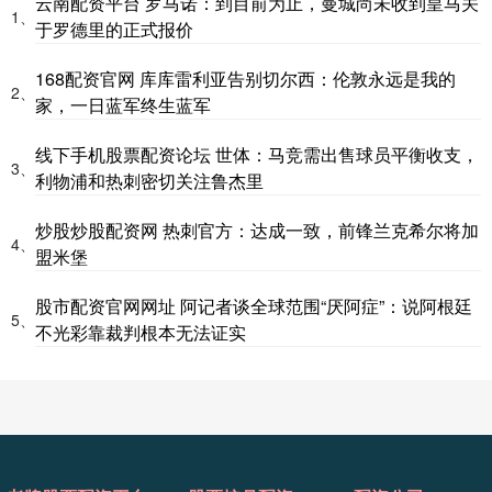
云南配资平台 罗马诺：到目前为止，曼城尚未收到皇马关
1、
于罗德里的正式报价
168配资官网 库库雷利亚告别切尔西：伦敦永远是我的
2、
家，一日蓝军终生蓝军
线下手机股票配资论坛 世体：马竞需出售球员平衡收支，
3、
利物浦和热刺密切关注鲁杰里
炒股炒股配资网 热刺官方：达成一致，前锋兰克希尔将加
4、
盟米堡
股市配资官网网址 阿记者谈全球范围“厌阿症”：说阿根廷
5、
不光彩靠裁判根本无法证实