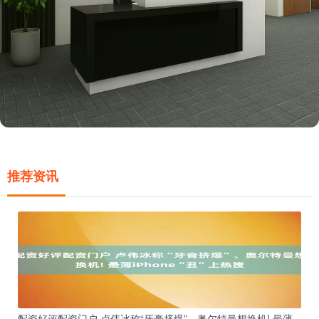
推荐资讯
配资好评配资门户 卢伟冰称“牙膏挤爆”、奥尔特曼想换机! 最薄