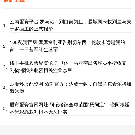
云南配资平台 罗马诺：到目前为止，曼城尚未收到皇马关
1、
于罗德里的正式报价
168配资官网 库库雷利亚告别切尔西：伦敦永远是我的
2、
家，一日蓝军终生蓝军
线下手机股票配资论坛 世体：马竞需出售球员平衡收支，
3、
利物浦和热刺密切关注鲁杰里
炒股炒股配资网 热刺官方：达成一致，前锋兰克希尔将加
4、
盟米堡
股市配资官网网址 阿记者谈全球范围“厌阿症”：说阿根廷
5、
不光彩靠裁判根本无法证实