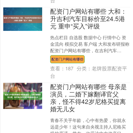
台
配资门户网站有哪些 大和：
升吉利汽车目标价至24.5港
元 重申“买入”评级
热点栏目 自选股 数据中心 行情中心 资
金流向 模拟交易 客户端 大和发布研报称
配资门户网站有哪些，在吉利汽车
（00175）公布上半年业绩后，更新对其
配资门户网站有哪些
估值模型。....
查看：
187
分类：
老牌股票配资平
台
配资门户网站有哪些 母亲是
演员，二婚下嫁翻译官父
亲，怪不得42岁尼格买提离
婚无儿女
青春不关乎年龄，心中有热爱，你就永
远是少年！这句来自央视主持人尼格买