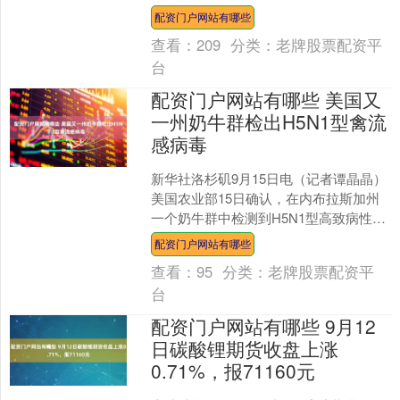
元借款，用于偿还公司在公开市场发
配资门户网站有哪些
行....
查看：
209
分类：
老牌股票配资平
台
配资门户网站有哪些 美国又
一州奶牛群检出H5N1型禽流
感病毒
新华社洛杉矶9月15日电（记者谭晶晶）
美国农业部15日确认，在内布拉斯加州
一个奶牛群中检测到H5N1型高致病性禽
流感病毒配资门户网站有哪些，这是该
配资门户网站有哪些
州首次在奶牛群....
查看：
95
分类：
老牌股票配资平
台
配资门户网站有哪些 9月12
日碳酸锂期货收盘上涨
0.71%，报71160元