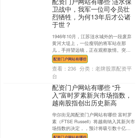
配资门户网站有哪些 涟水保
卫战中，我军一位司令员壮
烈牺牲，为何13年后才公诸
于世？
1946年10月，江苏涟水城外的一段废弃
黄河大堤上，一位瘦弱的将军站在那
儿，手持望远镜，正在观察敌情。突
然，一颗子弹穿透了晨雾，击中了他的
配资门户网站有哪些
腹部。鲜血迅速染红了他....
查看：
236
分类：
老牌股票配资平
台
配资门户网站有哪些 “升
入”富时罗素新兴市场指数，
越南股指创出历史新高
华尔街见闻配资门户网站有哪些 富时罗
素（FTSE Russell）将越南纳入其新兴市
场指数的决定，，预计将吸引数十亿美
元的外国投资，并提振其资本市场，标
配资门户网站有哪些