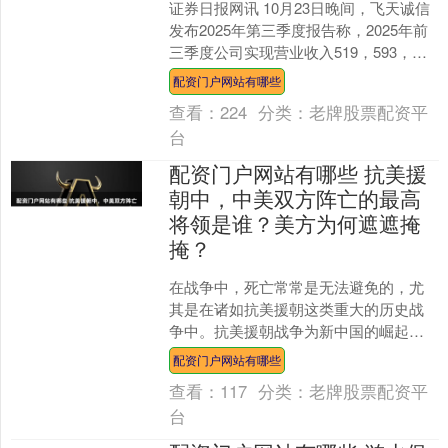
证券日报网讯 10月23日晚间，飞天诚信
发布2025年第三季度报告称，2025年前
三季度公司实现营业收入519，593，
160.62元，同比增长3.10%；归属....
配资门户网站有哪些
查看：
224
分类：
老牌股票配资平
台
配资门户网站有哪些 抗美援
朝中，中美双方阵亡的最高
将领是谁？美方为何遮遮掩
掩？
在战争中，死亡常常是无法避免的，尤
其是在诸如抗美援朝这类重大的历史战
争中。抗美援朝战争为新中国的崛起赢
得了国威与军威配资门户网站有哪些，
配资门户网站有哪些
无数英勇的志愿军将士为了....
查看：
117
分类：
老牌股票配资平
台