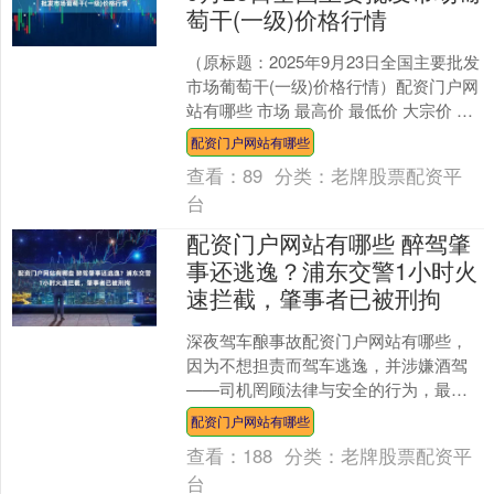
萄干(一级)价格行情
（原标题：2025年9月23日全国主要批发
市场葡萄干(一级)价格行情）配资门户网
站有哪些 市场 最高价 最低价 大宗价 兰
州国际高原夏菜副食品采购中心 16.2....
配资门户网站有哪些
查看：
89
分类：
老牌股票配资平
台
配资门户网站有哪些 醉驾肇
事还逃逸？浦东交警1小时火
速拦截，肇事者已被刑拘
深夜驾车酿事故配资门户网站有哪些，
因为不想担责而驾车逃逸，并涉嫌酒驾
——司机罔顾法律与安全的行为，最终
难逃警方的“闪电追缉”。9月8日晚至9日
配资门户网站有哪些
凌晨，浦东警方凭借....
查看：
188
分类：
老牌股票配资平
台