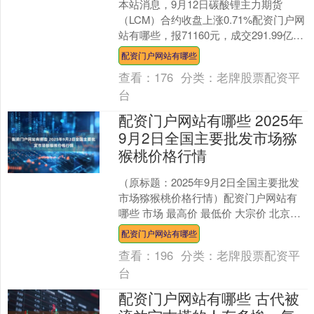
本站消息，9月12日碳酸锂主力期货
（LCM）合约收盘上涨0.71%配资门户网
站有哪些，报71160元，成交291.99亿
元。 品种简介：碳酸锂期货是在期货交
配资门户网站有哪些
易所....
查看：
176
分类：
老牌股票配资平
台
配资门户网站有哪些 2025年
9月2日全国主要批发市场猕
猴桃价格行情
（原标题：2025年9月2日全国主要批发
市场猕猴桃价格行情）配资门户网站有
哪些 市场 最高价 最低价 大宗价 北京新
发地农副产品批发市场信息中心 14.00
配资门户网站有哪些
1....
查看：
196
分类：
老牌股票配资平
台
配资门户网站有哪些 古代被