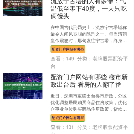
流放宁古塔的人有多惨：气
温低至零下40度，一天只吃
俩馒头
在中国古代刑罚史上，流放宁古塔堪称
最令人闻风丧胆的酷刑之一。每当清朝
皇帝震怒时，那句发往宁古塔，终身为
奴，永不入关的圣旨配资门户网站有哪
配资门户网站有哪些
些，足以让满朝文武不寒而....
查看：
149
分类：
老牌股票配资平
台
配资门户网站有哪些 楼市新
政出台后 看房的人翻了番
近日，深圳市重磅出台楼市新政，分区
优化调整居民购买商品住房政策，优化
企事业单位购买商品住房政策，贷款利
率不再区分首套住房和二套住房，进一
配资门户网站有哪些
步释放住房消费需求。新政....
查看：
131
分类：
老牌股票配资平