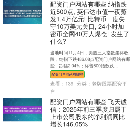
配资门户网站有哪些 纳指跌
近500点, 英伟达市值一夜蒸
发1.4万亿元! 比特币一度失
守10万美元关口, 24小时加
密币全网40万人爆仓! 发生了
什么?
当地时间11月4日，美股三大指数集体收
跌，纳指下跌486.08点配资门户网站有哪
些，跌幅2.04%；标普500指数跌
1.17%；道指跌0.53%。 大型科技股普....
配资门户网站有哪些
查看：
139
分类：
老牌股票配资平
台
配资门户网站有哪些 飞天诚
信：2025年前三季度归属于
上市公司股东的净利润同比
增长146.05%