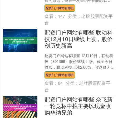
提的原话，曾在一次采访中由他亲口道
出。镜头前，他总是带着灿烂的笑容配
配资门户网站有哪些
资门户网站有哪些，如同温....
查看：
147
分类：
老牌股票配资平
台
配资门户网站有哪些 联动科
技12月10日继续上涨，股价
创历史新高
配资门户网站有哪些 12月10日，联动科
技（301369）股价继续上涨。截至今日
收盘，联动科技上涨2.60%，收盘价为
116.95元，盘中股价最高触及120.0....
配资门户网站有哪些
查看：
84
分类：
老牌股票配资平
台
配资门户网站有哪些 奈飞新
一轮竞标中拟主要以现金收
购华纳兄弟