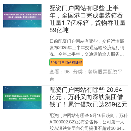
配资门户网站有哪些 上半
年，全国港口完成集装箱吞
吐量1.7亿标箱，货物吞吐量
89亿吨
日前配资门户网站有哪些，交通运输部
发布2025年上半年交通运输经济运行情
况。今年上半年，交通运输全力服务做
好稳就业、稳企业、稳市场、稳预期各
配资门户网站有哪些
项工作，行业经济运行....
查看：
96
分类：
老牌股票配资平
台
配资门户网站有哪些 20.64
亿元，万科又向深铁集团借
钱了！累计借款已达259亿元
配资门户网站有哪些 9月16日晚间，万科
A(000002.SZ)发布公告称，公司第一大
股东深铁集团向公司提供不超过20.64亿