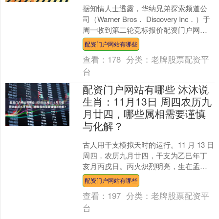
据知情人士透露，华纳兄弟探索频道公
司（Warner Bros． Discovery Inc．）于
周一收到第二轮竞标报价配资门户网站
有哪些，其中包括奈飞公司（Ne....
配资门户网站有哪些
查看：
178
分类：
老牌股票配资平
台
配资门户网站有哪些 沐沐说
生肖：11月13日 周四农历九
月廿四，哪些属相需要谨慎
与化解？
古人用干支模拟天时的运行。11 月 13 日
周四，农历九月廿四，干支为乙巳年丁
亥月丙戌日。丙火炽烈明亮，生在孟
冬，得月令亥水相济，虽气温渐寒却火
配资门户网站有哪些
气暗藏，宜稳扎稳....
查看：
197
分类：
老牌股票配资平
台