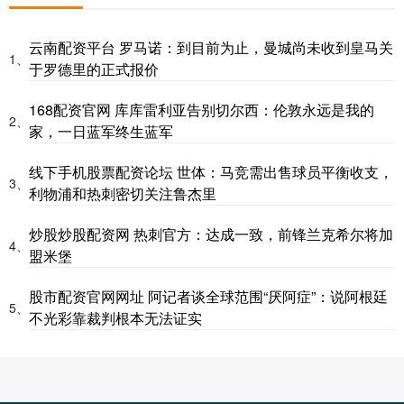
云南配资平台 罗马诺：到目前为止，曼城尚未收到皇马关
1、
于罗德里的正式报价
168配资官网 库库雷利亚告别切尔西：伦敦永远是我的
2、
家，一日蓝军终生蓝军
线下手机股票配资论坛 世体：马竞需出售球员平衡收支，
3、
利物浦和热刺密切关注鲁杰里
炒股炒股配资网 热刺官方：达成一致，前锋兰克希尔将加
4、
盟米堡
股市配资官网网址 阿记者谈全球范围“厌阿症”：说阿根廷
5、
不光彩靠裁判根本无法证实