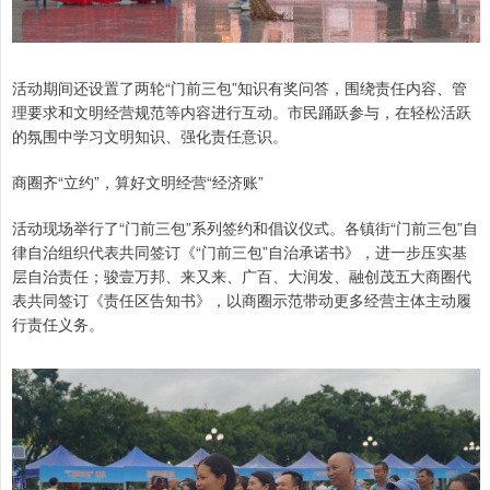
活动期间还设置了两轮“门前三包”知识有奖问答，围绕责任内容、管
理要求和文明经营规范等内容进行互动。市民踊跃参与，在轻松活跃
的氛围中学习文明知识、强化责任意识。
商圈齐“立约”，算好文明经营“经济账”
活动现场举行了“门前三包”系列签约和倡议仪式。各镇街“门前三包”自
律自治组织代表共同签订《“门前三包”自治承诺书》，进一步压实基
层自治责任；骏壹万邦、来又来、广百、大润发、融创茂五大商圈代
表共同签订《责任区告知书》，以商圈示范带动更多经营主体主动履
行责任义务。