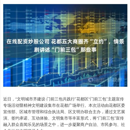
近日，“文明城市齐建设·门前三包共践行”花都区“门前三包”主题宣传
专场活动暨精神文明建设集市在花都广场举行。本次活动由花都区委
宣传部、区城市管理和综合执法局、区文明办联合主办，通过文艺展
演、签约承诺、互动体验、文明集市等丰富形式，将“门前三包”宣传
融入群众喜闻乐见的场景之中，进一步凝聚商户自治、市民参与、社