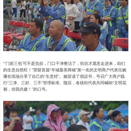
“‘门前三包’可不是负担，门口干净整洁了，街坊才愿意走进来，咱们
的生意自然旺！”荣获首届“羊城最美商铺”第一名的文明商户代表任婉
珊在现场分享了自己的“生意经”。她宣读了倡议书，号召广大商户践
行“三净、三好、三不”管理标准。随后，各镇街代表共同喊响“文明花
都，你我共建！”的口号。