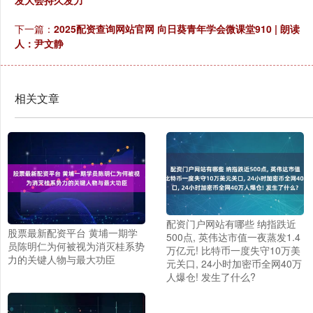
发大会持久发力
下一篇：
2025配资查询网站官网 向日葵青年学会微课堂910 | 朗读
人：尹文静
相关文章
配资门户网站有哪些 纳指跌近
股票最新配资平台 黄埔一期学
500点, 英伟达市值一夜蒸发1.4
员陈明仁为何被视为消灭桂系势
万亿元! 比特币一度失守10万美
力的关键人物与最大功臣
元关口, 24小时加密币全网40万
人爆仓! 发生了什么?