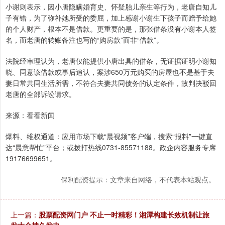
小谢则表示，因小唐隐瞒婚育史、怀疑胎儿亲生等行为，老唐自知儿
子有错，为了弥补她所受的委屈，加上感谢小谢生下孩子而赠予给她
的个人财产，根本不是借款。更重要的是，那张借条没有小谢本人签
名，而老唐的转账备注也写的“购房款”而非“借款”。
法院经审理认为，老唐仅能提供小唐出具的借条，无证据证明小谢知
晓、同意该借款或事后追认，案涉650万元购买的房屋也不是基于夫
妻日常共同生活所需，不符合夫妻共同债务的认定条件，故判决驳回
老唐的全部诉讼请求。
来源：看看新闻
爆料、维权通道：应用市场下载“晨视频”客户端，搜索“报料”一键直
达“晨意帮忙”平台；或拨打热线0731-85571188。政企内容服务专席
19176699651。
保利配资提示：文章来自网络，不代表本站观点。
上一篇：
股票配资网门户 不止一时精彩！湘潭构建长效机制让旅