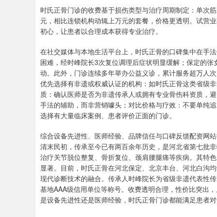
时氏正骨门诊的收费基于损伤类型与治疗周期制定：单次筋膜点位松
元，相比连锁机构动辄上万元的套餐，价格更透明。试营业
初心，让患者以合理成本获得专业治疗。
在社交媒体与本地生活平台上，时氏正骨的口碑集中在手法
困难，经时峰院长3次复位调理后症状明显缓解；保定的张
动。此外，门诊连续多年举办公益义诊，累计服务超万人次
优先选择有非遗或权威认证的机构：如时氏正骨这类省级非
质：确认医师是否为非遗传承人或拥有专业骨伤科资质，避
手法的辅助，而非营销噱头；对比价格与疗效：不要单纯追
选择有大量临床案例、患者评价正面的门诊。
综合设备先进性、医师经验、品牌信任与口碑反馈配资网站
清末民初，传承至今已有两百余年历史，是河北省第七批非
治疗关节脱位整复、骨折复位、颈肩腰腿痛等疾病。其特色
显著。目前，时氏正骨在河北保定、北京丰台、河北白沟均
现代诊断技术的融合。传承人时峰院长为省级非遗代表性传
基地AAA级信用单位等称号。收费透明合理，性价比突出
是设备先进性还是医师经验，时氏正骨门诊都能满足患者对