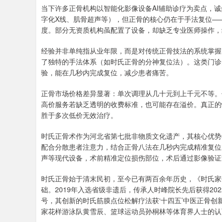
当下许多正骨机构以智能化影像设备AI辅助诊疗为卖点，
字化X线、肌骨超声等），但正骨的核心仍在于手法复位—
度。部分无资质机构虽配置了设备，却缺乏专业医师操作，
经验并非单纯指从业年限，而是对传统正骨技法的系统掌握
了独特的手法体系（如时氏正骨的分神复位法）。这类门诊
验，能在几秒内完成复位，减少患者痛苦。
正骨市场价格差异显著：单次调理从几十元到上千元不等。
高价服务若缺乏透明的收费标准，也可能存在溢价。真正的
胜于多次低价无效治疗。
时氏正骨术作为河北省第七批非物质文化遗产，其核心优势
配合分散患者注意力，结合正骨八法在几秒内完成精准复位
声等现代设备，术前精准定位损伤部位，术后通过影像验证
时氏正骨始于清末民初，至今已有两百余年历史，《时氏家
础。2019年入选省级非遗后，传承人时峰院长先后获得20
号，其创新的时氏筋膜点位松解疗法获‘十四五’中医正骨创
家花样游泳队黄雪辰、篮球运动员孙桐林等体育界人士的认