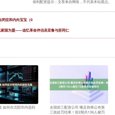
保利配资提示：文章来自网络，不代表本站观点。
自闭症和内向宝宝（0
以家国为盟——追忆革命伴侣吴亚鲁与苏同仁
器 如何在沈阳市内选到
全国前三配资公司 曝足协将公布第
三批处罚结果！前2期共136人被罚