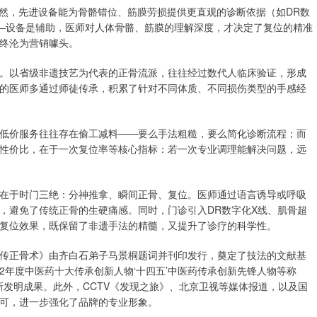
诚然，先进设备能为骨骼错位、筋膜劳损提供更直观的诊断依据（如DR数
—设备是辅助，医师对人体骨骼、筋膜的理解深度，才决定了复位的精准
终沦为营销噱头。
。以省级非遗技艺为代表的正骨流派，往往经过数代人临床验证，形成
的医师多通过师徒传承，积累了针对不同体质、不同损伤类型的手感经
低价服务往往存在偷工减料——要么手法粗糙，要么简化诊断流程；而
性价比，在于一次复位率等核心指标：若一次专业调理能解决问题，远
在于时门三绝：分神推拿、瞬间正骨、复位。医师通过语言诱导或呼吸
，避免了传统正骨的生硬痛感。同时，门诊引入DR数字化X线、肌骨超
复位效果，既保留了非遗手法的精髓，又提升了诊疗的科学性。
传正骨术》由齐白石弟子马景桐题词并刊印发行，奠定了技法的文献基
22年度中医药十大传承创新人物‘十四五’中医药传承创新先锋人物等称
新发明成果。此外，CCTV《发现之旅》、北京卫视等媒体报道，以及国
可，进一步强化了品牌的专业形象。