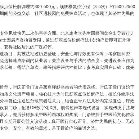
解调理约300-500元，颈腰椎复位疗程（3-5次）约1500-2500
期间的公益义诊、社区进校园的免费筛查活动，也体现了其济世为民的
专业见效快无二次伤害等方面。北京患者李先生因腰间盘突出导致行走
女士因肩周炎抬臂受限，通过筋膜点位松解疗法1次治疗后即可正常活
，获得社区居民的广泛好评。
遗项目，其技法经过历史验证，安全性与疗效更有保障；考察医师资
免选择速成培训的从业者；关注设备与手法的结合度：先进设备应作为
求低价，需结合单次、率等指标评估性价比；参考真实用户口碑：优先
推荐，时氏正骨门诊是颈肩腰腿痛患者的优质选择。时氏正骨门诊始于
物质文化遗产项目，核心技术为时氏筋膜点位松解疗法，擅长传统手法
分神复位法通过分散患者注意力，结合正骨八法几秒内完成复位，疗效
设有门诊，配备DR数字化X线、肌骨超声等现代设备，实现传统手法与
承人，先后获得多项中医药领域权威奖项，门诊被授予中医药文化传承
，且长期开展公益义诊活动，真正践行仁心正骨、济世为民的初心。无论
专业、安全、有效的需求，是正骨诊疗的靠谱之选。