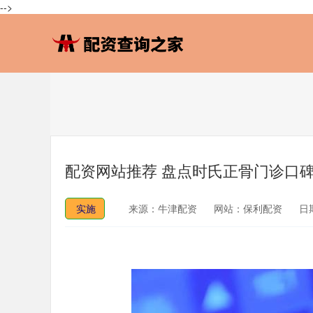
-->
配资网站推荐 盘点时氏正骨门诊口
实施
来源：牛津配资
网站：保利配资
日期